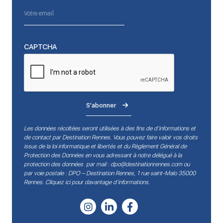
CAPTCHA
S'abonner
Les données récoltées seront utilisées à des fins de d’informations et
de contact par Destination Rennes. Vous pouvez faire valoir vos droits
issus de la loi informatique et libertés et du Règlement Général de
Protection des Données en vous adressant à notre délégué à la
protection des données par mail :
dpo@destinationrennes.com
ou
par voie postale : DPO – Destination Rennes, 1 rue saint-Malo 35000
Rennes.
Cliquez ici pour davantage d’informations
.