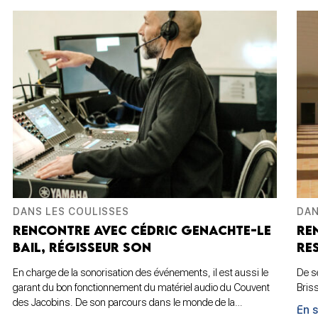
DANS LES COULISSES
DAN
RENCONTRE AVEC CÉDRIC GENACHTE-LE
RE
BAIL, RÉGISSEUR SON
RE
En charge de la sonorisation des événements, il est aussi le
De s
garant du bon fonctionnement du matériel audio du Couvent
Bris
des Jacobins. De son parcours dans le monde de la…
En s