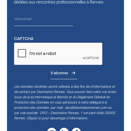
dédiées aux rencontres professionnelles à Rennes.
CAPTCHA
S'abonner
Les données récoltées seront utilisées à des fins de d’informations et
de contact par Destination Rennes. Vous pouvez faire valoir vos droits
issus de la loi informatique et libertés et du Règlement Général de
Protection des Données en vous adressant à notre délégué à la
protection des données par mail :
dpo@destinationrennes.com
ou
par voie postale : DPO – Destination Rennes, 1 rue saint-Malo 35000
Rennes.
Cliquez ici pour davantage d’informations
.