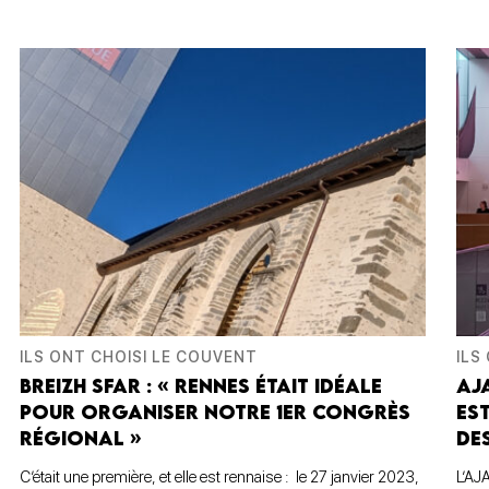
ILS ONT CHOISI LE COUVENT
ILS
BREIZH SFAR : « RENNES ÉTAIT IDÉALE
AJ
POUR ORGANISER NOTRE 1ER CONGRÈS
ES
RÉGIONAL »
DE
C’était une première, et elle est rennaise : le 27 janvier 2023,
L’AJ