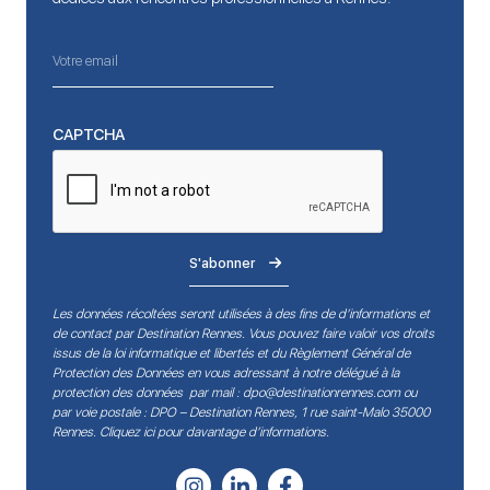
CAPTCHA
S'abonner
Les données récoltées seront utilisées à des fins de d’informations et
de contact par Destination Rennes. Vous pouvez faire valoir vos droits
issus de la loi informatique et libertés et du Règlement Général de
Protection des Données en vous adressant à notre délégué à la
protection des données par mail :
dpo@destinationrennes.com
ou
par voie postale : DPO – Destination Rennes, 1 rue saint-Malo 35000
Rennes.
Cliquez ici pour davantage d’informations
.