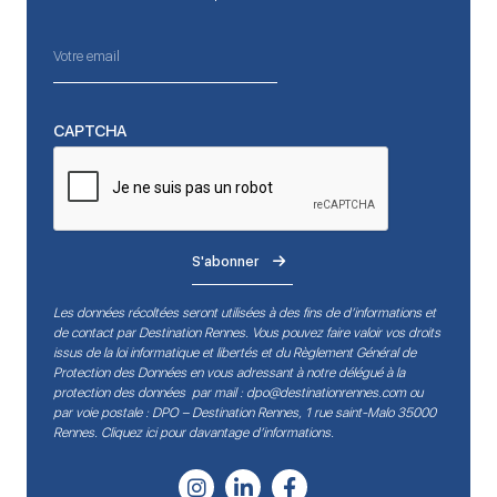
CAPTCHA
S'abonner
Les données récoltées seront utilisées à des fins de d’informations et
de contact par Destination Rennes. Vous pouvez faire valoir vos droits
issus de la loi informatique et libertés et du Règlement Général de
Protection des Données en vous adressant à notre délégué à la
protection des données par mail :
dpo@destinationrennes.com
ou
par voie postale : DPO – Destination Rennes, 1 rue saint-Malo 35000
Rennes.
Cliquez ici pour davantage d’informations
.