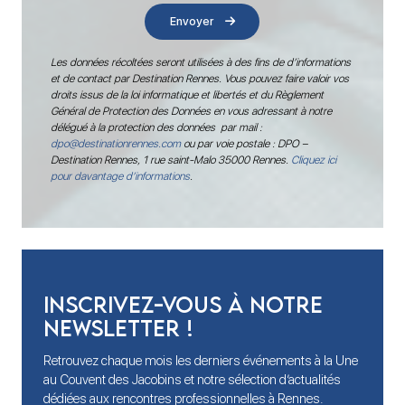
Envoyer
Les données récoltées seront utilisées à des fins de d’informations
et de contact par Destination Rennes. Vous pouvez faire valoir vos
droits issus de la loi informatique et libertés et du Règlement
Général de Protection des Données en vous adressant à notre
délégué à la protection des données par mail :
dpo@destinationrennes.com
ou par voie postale : DPO –
Destination Rennes, 1 rue saint-Malo 35000 Rennes.
Cliquez ici
pour davantage d’informations
.
Inscrivez-vous à notre
newsletter !
Retrouvez chaque mois les derniers événements à la Une
au Couvent des Jacobins et notre sélection d’actualités
dédiées aux rencontres professionnelles à Rennes.