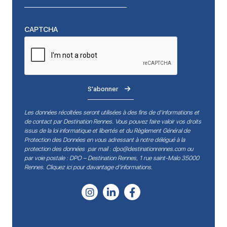
CAPTCHA
S'abonner
Les données récoltées seront utilisées à des fins de d’informations et
de contact par Destination Rennes. Vous pouvez faire valoir vos droits
issus de la loi informatique et libertés et du Règlement Général de
Protection des Données en vous adressant à notre délégué à la
protection des données par mail :
dpo@destinationrennes.com
ou
par voie postale : DPO – Destination Rennes, 1 rue saint-Malo 35000
Rennes.
Cliquez ici pour davantage d’informations
.