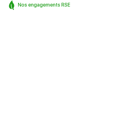
Nos engagements RSE
Accessibilité
Qui sommes-nous
Nous rejoindre
Accessibilité : Non-conforme
Conditions générales d’utilisation
Crédits et mentions légales
Réalisé pour vous avec passion | Voyelle