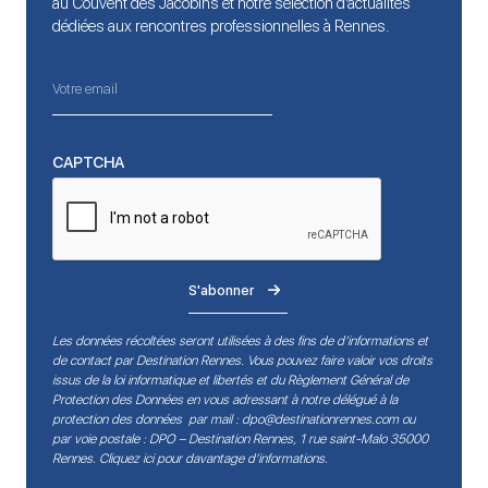
au Couvent des Jacobins et notre sélection d’actualités
dédiées aux rencontres professionnelles à Rennes.
CAPTCHA
S'abonner
Les données récoltées seront utilisées à des fins de d’informations et
de contact par Destination Rennes. Vous pouvez faire valoir vos droits
issus de la loi informatique et libertés et du Règlement Général de
Protection des Données en vous adressant à notre délégué à la
protection des données par mail :
dpo@destinationrennes.com
ou
par voie postale : DPO – Destination Rennes, 1 rue saint-Malo 35000
Rennes.
Cliquez ici pour davantage d’informations
.