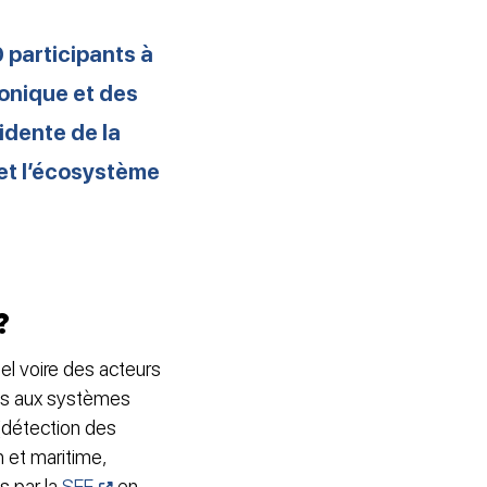
 participants à
ronique et des
idente de la
et l’écosystème
?
el voire des acteurs
ées aux systèmes
(détection des
n et maritime,
s par la
SEE
en