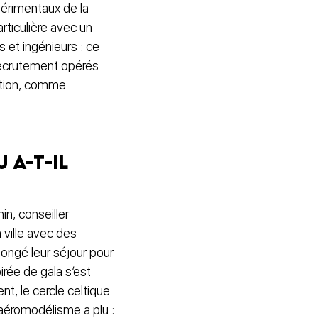
périmentaux de la
rticulière avec un
 et ingénieurs : ce
 recrutement opérés
ation, comme
 a-t-il
in, conseiller
 ville avec des
olongé leur séjour pour
irée de gala s’est
ent, le cercle celtique
aéromodélisme a plu :