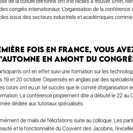
sse de la culture bretonne ont été faciles à trouver. Enfin, 
des congrès internationaux. L’organisation de la conférence a 
voles issus des secteurs industriels et académiques comme 
mière fois en France, vous av
d’automne en amont du congr
ticipants ont en effet suivi une formation sur les technolo
 19 et 20 octobre. Dispensés en anglais par des spécialist
ces cours ont eu un tel succès que le comité d’organisation e
rmation. La conférence proprement dite a débuté le 22 au 
rnée dédiée aux tutoriaux spécialisés.
ment de mails de félicitations suite au colloque. Les parti
a beauté et la fonctionnalité du Couvent des Jacobins, l’excel