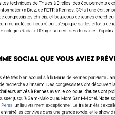
isites techniques de Thales à Etrelles, des équipements ex
Information) à Bruz, de l’IETR à Rennes. C’était une édition pa
de congressistes chinois, et beaucoup de jeunes chercheurs
communauté, qui nous réjouit, s’explique par les efforts de
echnologies Radar et l’élargissement des domaines d’applic
me social que vous aviez prévu
té très bien accueillis à la Mairie de Rennes par Pierre Jann
 de recherche à l’Inserm. Des congressistes ont découvert la
d’ailleurs arrivés à Rennes avant le colloque, d’autres ont pr
, pousser jusqu’à Saint-Malo ou au Mont Saint-Michel. Notre so
 Pères
, un lieu vraiment exceptionnel. Le traiteur était excell
ntraîné les convives dans une grande ronde, et le show d’