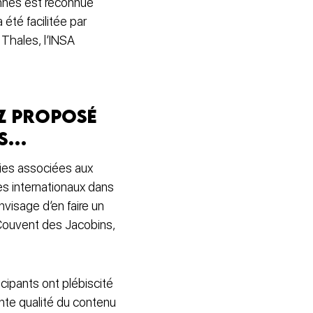
Rennes est reconnue
été facilitée par
Thales, l’INSA
ez proposé
ès…
gies associées aux
es internationaux dans
nvisage d’en faire un
Couvent des Jacobins,
cipants ont plébiscité
lente qualité du contenu