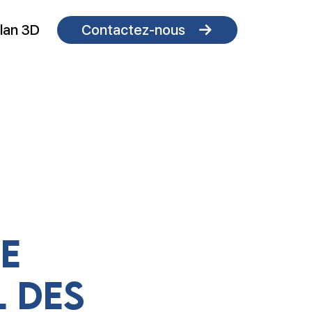
lan 3D
Contactez-nous
e
l des