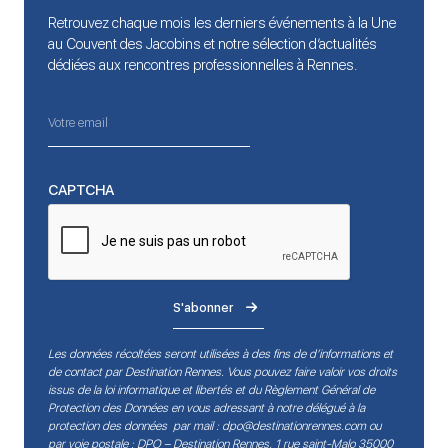
Retrouvez chaque mois les derniers événements à la Une
au Couvent des Jacobins et notre sélection d’actualités
dédiées aux rencontres professionnelles à Rennes.
CAPTCHA
S'abonner
Les données récoltées seront utilisées à des fins de d’informations et
de contact par Destination Rennes. Vous pouvez faire valoir vos droits
issus de la loi informatique et libertés et du Règlement Général de
Protection des Données en vous adressant à notre délégué à la
protection des données par mail :
dpo@destinationrennes.com
ou
par voie postale : DPO – Destination Rennes, 1 rue saint-Malo 35000