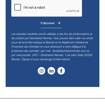
S'abonner
Les données récoltées seront utilisées à des fins de d’informations et
de contact par Destination Rennes. Vous pouvez faire valoir vos droits
issus de la loi informatique et libertés et du Règlement Général de
Protection des Données en vous adressant à notre délégué à la
protection des données par mail :
dpo@destinationrennes.com
ou
par voie postale : DPO – Destination Rennes, 1 rue saint-Malo 35000
Rennes.
Cliquez ici pour davantage d’informations
.