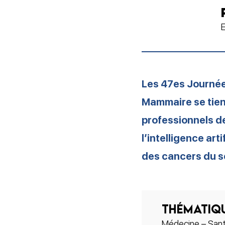
Les 47es Journée
Mammaire se tien
professionnels d
l’intelligence art
des cancers du s
Thématiq
Médecine – Sant