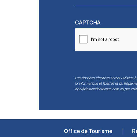
CAPTCHA
Les données récoltées seront utilisées à 
loi informatique et libertés et du Règle
dpo@destinationrennes.com
ou par voie
Office de Tourisme
R