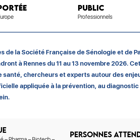
PORTÉE
PUBLIC
Europe
Professionnels
s de la Société Française de Sénologie et de P
dront à Rennes du 11 au 13 novembre 2026. Cett
e santé, chercheurs et experts autour des enje
ificielle appliquée à la prévention, au diagnosti
ein.
ue
personnes atten
é – Pharma – Biotech –