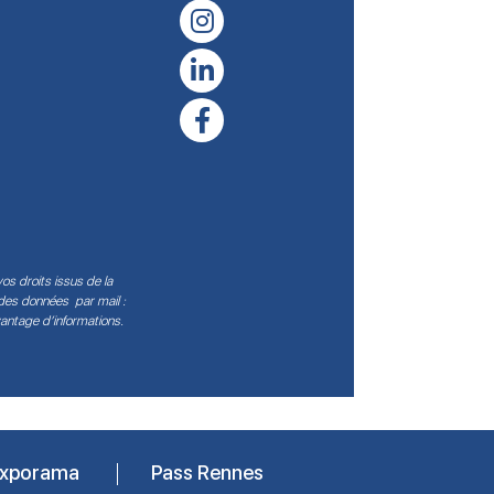
os droits issus de la
 des données par mail :
vantage d’informations
.
xporama
Pass Rennes