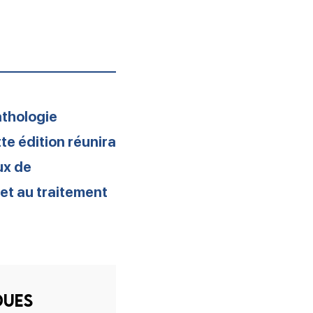
athologie
e édition réunira
ux de
c et au traitement
dues