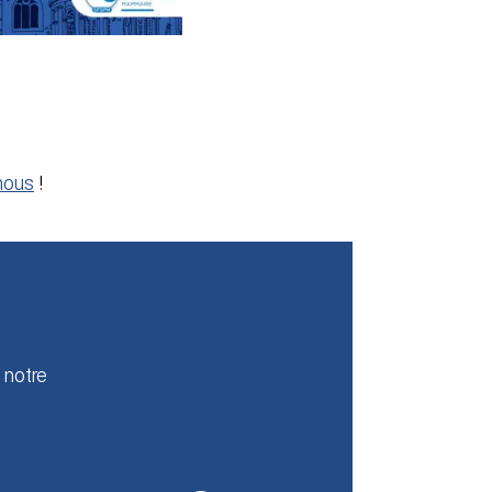
nous
!
 notre